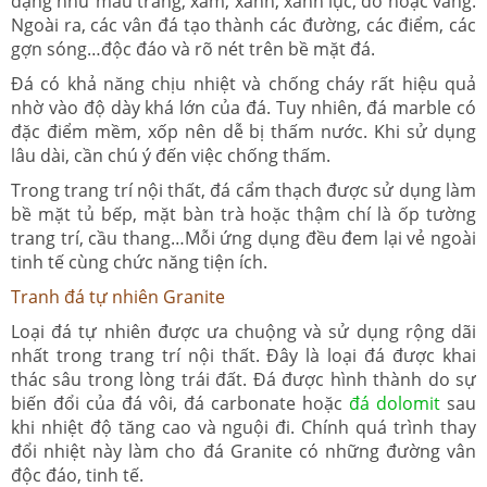
dạng như màu trắng, xám, xanh, xanh lục, đỏ hoặc vàng.
Ngoài ra, các vân đá tạo thành các đường, các điểm, các
gợn sóng…độc đáo và rõ nét trên bề mặt đá.
Đá có khả năng chịu nhiệt và chống cháy rất hiệu quả
nhờ vào độ dày khá lớn của đá. Tuy nhiên, đá marble có
đặc điểm mềm, xốp nên dễ bị thấm nước. Khi sử dụng
lâu dài, cần chú ý đến việc chống thấm.
Trong trang trí nội thất, đá cẩm thạch được sử dụng làm
bề mặt tủ bếp, mặt bàn trà hoặc thậm chí là ốp tường
trang trí, cầu thang…Mỗi ứng dụng đều đem lại vẻ ngoài
tinh tế cùng chức năng tiện ích.
Tranh đá tự nhiên Granite
Loại đá tự nhiên được ưa chuộng và sử dụng rộng dãi
nhất trong trang trí nội thất. Đây là loại đá được khai
thác sâu trong lòng trái đất. Đá được hình thành do sự
biến đổi của đá vôi, đá carbonate hoặc
đá dolomit
sau
khi nhiệt độ tăng cao và nguội đi. Chính quá trình thay
đổi nhiệt này làm cho đá Granite có những đường vân
độc đáo, tinh tế.