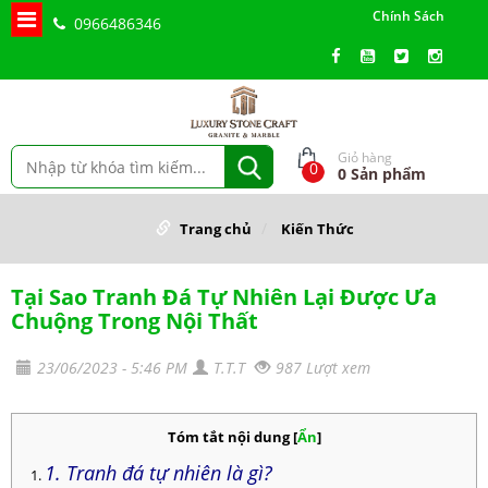
Chính Sách
0966486346
Giỏ hàng
0
0
Sản phẩm
Trang chủ
Kiến Thức
Tại Sao Tranh Đá Tự Nhiên Lại Được Ưa
Chuộng Trong Nội Thất
23/06/2023 - 5:46 PM
T.T.T
987 Lượt xem
Tóm tắt nội dung
[
Ẩn
]
1. Tranh đá tự nhiên là gì?