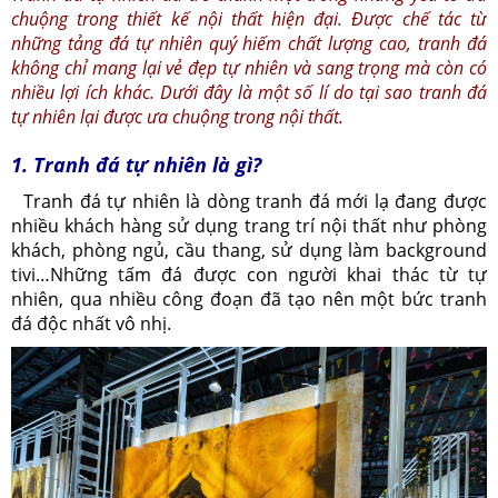
chuộng trong thiết kế nội thất hiện đại. Được chế tác từ
những tảng đá tự nhiên quý hiếm chất lượng cao, tranh đá
không chỉ mang lại vẻ đẹp tự nhiên và sang trọng mà còn có
nhiều lợi ích khác. Dưới đây là một số lí do tại sao tranh đá
tự nhiên lại được ưa chuộng trong nội thất.
1. Tranh đá tự nhiên là gì?
Tranh đá tự nhiên là dòng tranh đá mới lạ đang được
nhiều khách hàng sử dụng trang trí nội thất như phòng
khách, phòng ngủ, cầu thang, sử dụng làm background
tivi…Những tấm đá được con người khai thác từ tự
nhiên, qua nhiều công đoạn đã tạo nên một bức tranh
đá độc nhất vô nhị.