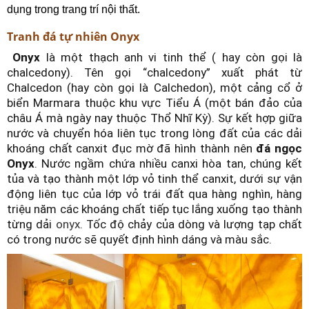
dụng trong trang trí nội thất.
Tranh đá tự nhiên Onyx
Onyx
là một thạch anh vi tinh thể ( hay còn gọi là
chalcedony). Tên gọi “chalcedony” xuất phát từ
Chalcedon (hay còn gọi là Calchedon), một cảng cổ ở
biển Marmara thuộc khu vực Tiểu Á (một bán đảo của
châu Á mà ngày nay thuộc Thổ Nhĩ Kỳ).
Sự kết hợp giữa
nước và chuyển hóa liên tục trong lòng đất của các dải
khoáng chất canxit đục mờ đã hình thành nên
đá ngọc
Onyx
. Nước ngầm chứa nhiều canxi hòa tan, chúng kết
tủa và tạo thành một lớp vỏ tinh thể canxit, dưới sự vận
động liên tục của lớp vỏ trái đất qua hàng nghìn, hàng
triệu năm các khoáng chất tiếp tục lắng xuống tạo thành
từng dải
onyx
. Tốc độ chảy của dòng và lượng tạp chất
có trong nước sẽ quyết định hình dáng và màu sắc.