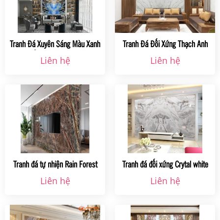
Tranh Đá Xuyên Sáng Màu Xanh
Tranh Đá Đối Xứng Thạch Anh
Đối Xứng Tự Nhiên
Ms001 Tại Hà Nội
Liên hệ
Liên hệ
Tranh đá tự nhiện Rain Forest
Tranh đá đối xứng Crytal white
Green
Liên hệ
Liên hệ