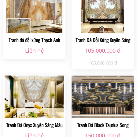
Tranh đá đối xứng Thạch Anh
Tranh Đá Đối Xứng Xuyên Sáng
Golden Frame
Onyx
Liên hệ
105.000.000 đ
105.000.000 đ
Tranh Đá Onyx Xuyên Sáng Màu
Tranh Đá Black Taurius Song
Kem
Long Sum Vầy
Liên hệ
150.000.000 đ