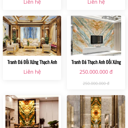
Liên hệ
Liên hệ
Tranh Đá Đối Xứng Thạch Anh
Tranh Đá Thạch Anh Đối Xứng
Ms009 Tại Hà Nội
Màu Vàng Vân Xanh
Liên hệ
250.000.000 đ
250.000.000 đ